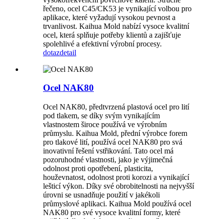
řečeno, ocel C45/CK53 je vynikající volbou pro
aplikace, které vyžadují vysokou pevnost a
trvanlivost. Kaihua Mold nabízí vysoce kvalitní
ocel, která splňuje potřeby klientů a zajišťuje
spolehlivé a efektivní výrobní procesy.
dotaz
detail
Ocel NAK80
Ocel NAK80, předtvrzená plastová ocel pro lití
pod tlakem, se díky svým vynikajícím
vlastnostem široce používá ve výrobním
průmyslu. Kaihua Mold, přední výrobce forem
pro tlakové lití, používá ocel NAK80 pro svá
inovativní řešení vstřikování. Tato ocel má
pozoruhodné vlastnosti, jako je výjimečná
odolnost proti opotřebení, plasticita,
houževnatost, odolnost proti korozi a vynikající
lešticí výkon. Díky své obrobitelnosti na nejvyšší
úrovni se usnadňuje použití v jakékoli
průmyslové aplikaci. Kaihua Mold používá ocel
NAK80 pro své vysoce kvalitní formy, které