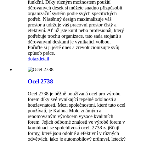
funkční. Díky různým možnostem použití
děrovaných desek si můžete snadno přizpůsobit
organizační systém podle svých specifických
potřeb. Nástěnný design maximalizuje váš
prostor a udržuje váš pracovní prostor čistý a
efektivní. Ať už jste kutil nebo profesionál, který
potřebuje trochu organizace, tato sada stojanů s
děrovanými deskami je vynikající volbou.
Pořiďte si ji ještě dnes a zrevolucionizujte svůj
způsob práce.
dotaz
detail
Ocel 2738
Ocel 2738 je běžně používaná ocel pro výrobu
forem díky své vynikající tepelné odolnosti a
houževnatosti. Mezi společnostmi, které tuto ocel
používají, je Kaihua Mold známým a
renomovaným výrobcem vysoce kvalitních
forem. Jejich odborné znalosti ve výrobě forem v
kombinaci se spolehlivostí oceli 2738 zajišťují
formy, které jsou odolné a efektivní v různých
odvětvích, jako je automobilový průmysl, letecký