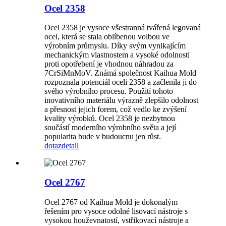
Ocel 2358
Ocel 2358 je vysoce všestranná tvářená legovaná
ocel, která se stala oblíbenou volbou ve
výrobním průmyslu. Díky svým vynikajícím
mechanickým vlastnostem a vysoké odolnosti
proti opotřebení je vhodnou náhradou za
7CrSiMnMoV. Známá společnost Kaihua Mold
rozpoznala potenciál oceli 2358 a začlenila ji do
svého výrobního procesu. Použití tohoto
inovativního materiálu výrazně zlepšilo odolnost
a přesnost jejich forem, což vedlo ke zvýšení
kvality výrobků. Ocel 2358 je nezbytnou
součástí moderního výrobního světa a její
popularita bude v budoucnu jen růst.
dotaz
detail
Ocel 2767
Ocel 2767 od Kaihua Mold je dokonalým
řešením pro vysoce odolné lisovací nástroje s
vysokou houževnatostí, vstřikovací nástroje a