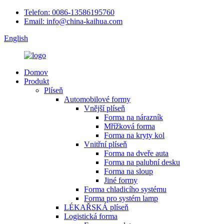
Telefon: 0086-13586195760
Email: info@china-kaihua.com
English
Domov
Produkt
Plíseň
Automobilové formy
Vnější plíseň
Forma na nárazník
Mřížková forma
Forma na kryty kol
Vnitřní plíseň
Forma na dveře auta
Forma na palubní desku
Forma na sloup
Jiné formy
Forma chladicího systému
Forma pro systém lamp
LÉKAŘSKÁ plíseň
Logistická forma