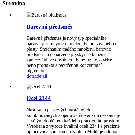
Surovina
Barevná předsměs
Barevná předsměs je nový typ speciálního
barviva pro polymerní materiály, používaného na
plasty. Smícháním malého množství barevné
předsměsi a nebarvené pryskyřice během
zpracování lze dosáhnout barevné pryskyřice
nebo produktu s navrženou koncentrací
pigmentu.
dotaz
detail
Ocel 2344
Naše sada plastových nástěnných
kombinovaných stojanů s děrovanými deskami je
skvělým doplňkem každého pracovního prostoru.
Vyrobena z vysoce kvalitní oceli 2344 a precizně
opracovaná společností Kaihua Mold, je odolná i