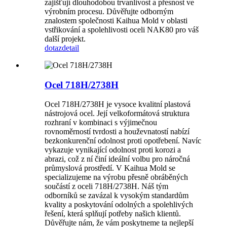
zajišťují dlouhodobou trvanlivost a přesnost ve
výrobním procesu. Důvěřujte odborným
znalostem společnosti Kaihua Mold v oblasti
vstřikování a spolehlivosti oceli NAK80 pro váš
další projekt.
dotaz
detail
Ocel 718H/2738H
Ocel 718H/2738H je vysoce kvalitní plastová
nástrojová ocel. Její velkoformátová struktura
rozhraní v kombinaci s výjimečnou
rovnoměrností tvrdosti a houževnatostí nabízí
bezkonkurenční odolnost proti opotřebení. Navíc
vykazuje vynikající odolnost proti korozi a
abrazi, což z ní činí ideální volbu pro náročná
průmyslová prostředí. V Kaihua Mold se
specializujeme na výrobu přesně obráběných
součástí z oceli 718H/2738H. Náš tým
odborníků se zavázal k vysokým standardům
kvality a poskytování odolných a spolehlivých
řešení, která splňují potřeby našich klientů.
Důvěřujte nám, že vám poskytneme ta nejlepší