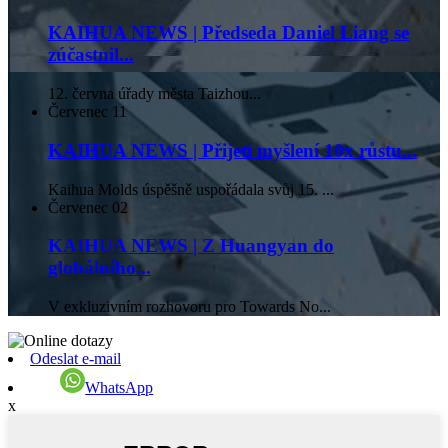
KAIHUA NEWS | Předseda Daniel Liang se
zúčastnil...
12. června úřady města Taizhou...
Červenec
11
KAIHUA NEWS | Přijetí myšlení 10x růstu...
Kaihua Molds úspěšně uspořádala svůj 15. ...
Červenec
02
KAIHUA NEWS | Z Huangyan do
globálního...
V exkluzivním rozhovoru pro Towards No...
Odeslat e-mail
WhatsApp
x