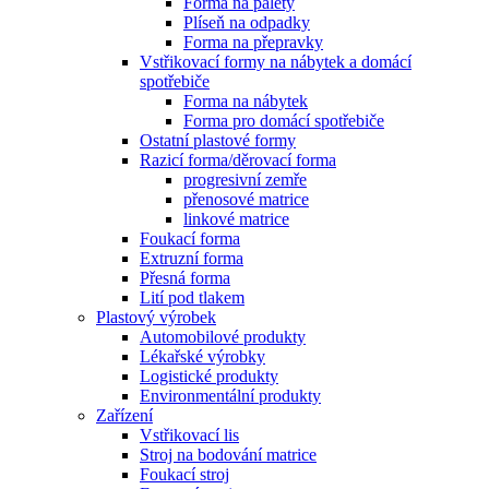
Forma na palety
Plíseň na odpadky
Forma na přepravky
Vstřikovací formy na nábytek a domácí
spotřebiče
Forma na nábytek
Forma pro domácí spotřebiče
Ostatní plastové formy
Razicí forma/děrovací forma
progresivní zemře
přenosové matrice
linkové matrice
Foukací forma
Extruzní forma
Přesná forma
Lití pod tlakem
Plastový výrobek
Automobilové produkty
Lékařské výrobky
Logistické produkty
Environmentální produkty
Zařízení
Vstřikovací lis
Stroj na bodování matrice
Foukací stroj