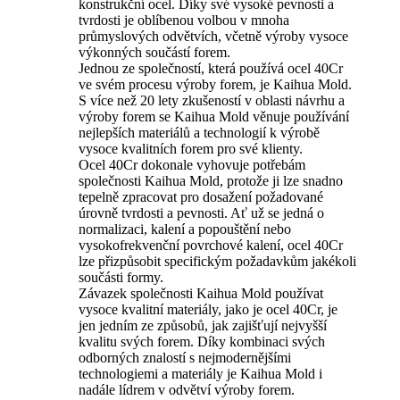
konstrukční ocel. Díky své vysoké pevnosti a
tvrdosti je oblíbenou volbou v mnoha
průmyslových odvětvích, včetně výroby vysoce
výkonných součástí forem.
Jednou ze společností, která používá ocel 40Cr
ve svém procesu výroby forem, je Kaihua Mold.
S více než 20 lety zkušeností v oblasti návrhu a
výroby forem se Kaihua Mold věnuje používání
nejlepších materiálů a technologií k výrobě
vysoce kvalitních forem pro své klienty.
Ocel 40Cr dokonale vyhovuje potřebám
společnosti Kaihua Mold, protože ji lze snadno
tepelně zpracovat pro dosažení požadované
úrovně tvrdosti a pevnosti. Ať už se jedná o
normalizaci, kalení a popouštění nebo
vysokofrekvenční povrchové kalení, ocel 40Cr
lze přizpůsobit specifickým požadavkům jakékoli
součásti formy.
Závazek společnosti Kaihua Mold používat
vysoce kvalitní materiály, jako je ocel 40Cr, je
jen jedním ze způsobů, jak zajišťují nejvyšší
kvalitu svých forem. Díky kombinaci svých
odborných znalostí s nejmodernějšími
technologiemi a materiály je Kaihua Mold i
nadále lídrem v odvětví výroby forem.