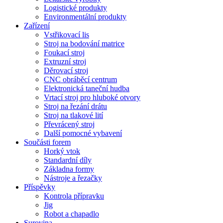
Logistické produkty
Environmentální produkty
Zařízení
Vstřikovací lis
Stroj na bodování matrice
Foukací stroj
Extruzní stroj
Děrovací stroj
CNC obráběcí centrum
Elektronická taneční hudba
Vrtací stroj pro hluboké otvory
Stroj na řezání drátu
Stroj na tlakové lití
Převrácený stroj
Další pomocné vybavení
Součásti forem
Horký vtok
Standardní díly
Základna formy
Nástroje a řezačky
Příspěvky
Kontrola přípravku
Jig
Robot a chapadlo
Surovina