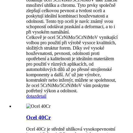
množství uhlíku a chromu. Tyto prvky společně
zlepšují celkovou pevnost a tvrdost oceli a
poskytují ideální kombinaci houževnatosti a
odolnosti. Tento typ oceli je navíc známý svou
schopností odolávat praskání a deformaci, a to i
při vysokém namáhání.
Celkově je ocel 5CrNiMo/5CrNiMoV vynikající
volbou pro použití při výrobě vysoce kvalitních,
složitých struktur forem. Díky své vysoké
houževnatosti, pevnosti, odolnosti proti
opotřebení a kalitelnosti je ideálním materiálem
pro použití v různých aplikacích, od
automobilových dílů až po přesné strojírenské
komponenty a další. Ať už jste výrobce,
konstruktér nebo inženýr, můžete se spolehnout,
že ocel 5CrNiMo/5CrNiMoV vám poskytne
potřebný výkon a odolnost.
dotaz
detail
Ocel 40Cr
Ocel 40Cr je středně uhlíková vysokopevnostní