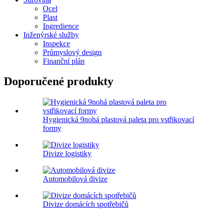
Ocel
Plast
Ingredience
Inženýrské služby
Inspekce
Průmyslový design
Finanční plán
Doporučené produkty
Hygienická 9nohá plastová paleta pro vstřikovací
formy
Divize logistiky
Automobilová divize
Divize domácích spotřebičů