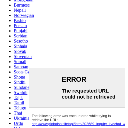
Burmese
Nepali
Norwegian
Pashto
Persian
Punjabi
Serbian
Sesotho
Sinhala
Slovak
Slovenian
Somali
Samoan
Scots Gaelic
Shona
Sindhi
Sundanese
Swahili
Tajik
Tamil
Telugu
Thai
Ukrainian
Urdu