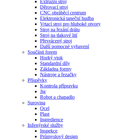
Extruzní stroj
Děrovací stroj
CNC obráběcí centrum
Elektronická taneční hudba
Vrtací stroj pro hluboké otvory
Stroj na řezání drátu
Stroj na tlakové lití
Převrácený stroj
Další pomocné vybavení
Součásti forem
Horký vtok
Standardní díly
Základna formy
Nástroje a řezačky
Příspěvky
Kontrola přípravku
Jig
Robot a chapadlo
Surovina
Ocel
Plast
Ingredience
Inženýrské služby
Inspekce
Průmyslový design