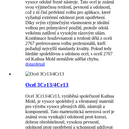
vysoce odolné řezné nástroje. Tato ocel je známá
svou výjimečnou tvrdostí, pevností a odolností,
což z ní činí perfektní volbu pro aplikace, které
vyžadují extrémní odolnost proti opotřebení.
Díky svým výjimečným vlastnostem je ideální
volbou pro průmyslové použití, protože odolá
velkému zatížení a vysokým rázovým silám.
Kombinace houževnatosti a tvrdosti dělá z oceli
2767 preferovanou volbu profesionálů, kteří
požadují nejvyšší standardy kvality. Pokud tedy
hledáte spolehlivou a odolnou ocel, s ocelí 2767
od Kaihua Mold nemůžete udělat chybu.
dotaz
detail
Ocel 3Cr13/4Cr13
Ocel 3Cr13/4Cr13, vyráběná společností Kaihua
Mold, je vysoce spolehlivý a všestranný materiál
pro výrobu vysoce přesných dílů, nástrojů a
komponentů. Tato martenzitická nerezová ocel je
známá svou vynikající odolností proti korozi,
dobrou obrobitelností, vysokou pevností,
odolností proti opotřebení a schopností udržovat