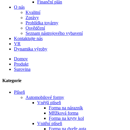
Finanční plán
O nás
Kvalitní
Zprávy
Prohlídka továrny
Osvědčení
Seznam nástrojového vybavení
Kontaktujte nás
VR
Dynamika výroby
Domov
Produkt
Surovina
Kategorie
Plíseň
Automobilové formy
Vnější plíseň
Forma na nárazník
Mřížková forma
Forma na kryty kol
Vnitřní plíseň
Forma na dveře auta