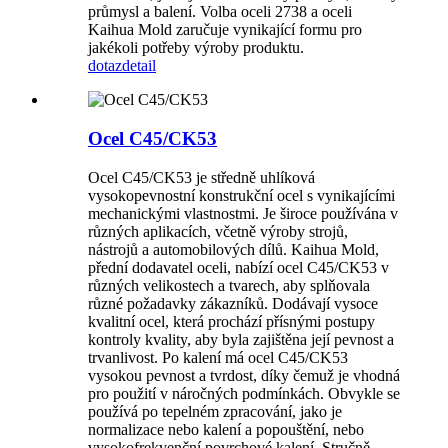
průmysl a balení. Volba oceli 2738 a oceli
Kaihua Mold zaručuje vynikající formu pro
jakékoli potřeby výroby produktu.
dotaz
detail
Ocel C45/CK53
Ocel C45/CK53 je středně uhlíková
vysokopevnostní konstrukční ocel s vynikajícími
mechanickými vlastnostmi. Je široce používána v
různých aplikacích, včetně výroby strojů,
nástrojů a automobilových dílů. Kaihua Mold,
přední dodavatel oceli, nabízí ocel C45/CK53 v
různých velikostech a tvarech, aby splňovala
různé požadavky zákazníků. Dodávají vysoce
kvalitní ocel, která prochází přísnými postupy
kontroly kvality, aby byla zajištěna její pevnost a
trvanlivost. Po kalení má ocel C45/CK53
vysokou pevnost a tvrdost, díky čemuž je vhodná
pro použití v náročných podmínkách. Obvykle se
používá po tepelném zpracování, jako je
normalizace nebo kalení a popouštění, nebo
vysokofrekvenční povrchové kalení. Stručně