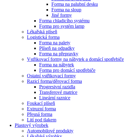
Forma na palubní desku
Forma na sloup
Jiné formy
Forma chladicího systému
Forma pro systém lamp
Lékařská plíseň
Logistická forma
Forma na palety
Plíseň na odpadky
Forma na přepravky
Vstřikovací formy na nábytek a domácí spotřebiče
Forma na nábytek
Forma pro domácí spotřebiče
Ostatní vstřikovací formy
Razicí forma/děrovací forma
Progresivní razidla
Transferové matrice
Lineární raznice
Foukací plíseň
Extruzní forma
Přesná forma
Lití pod tlakem
Plastový výrobek
Automobilové produkty
Lékařské výrobky