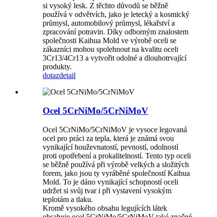
si vysoký lesk. Z těchto důvodů se běžně
používá v odvětvích, jako je letecký a kosmický
průmysl, automobilový průmysl, lékařství a
zpracování potravin. Díky odborným znalostem
společnosti Kaihua Mold ve výrobě oceli se
zákazníci mohou spolehnout na kvalitu oceli
3Cr13/4Cr13 a vytvořit odolné a dlouhotrvající
produkty.
dotaz
detail
Ocel 5CrNiMo/5CrNiMoV
Ocel 5CrNiMo/5CrNiMoV je vysoce legovaná
ocel pro práci za tepla, která je známá svou
vynikající houževnatostí, pevností, odolností
proti opotřebení a prokalitelností. Tento typ oceli
se běžně používá při výrobě velkých a složitých
forem, jako jsou ty vyráběné společností Kaihua
Mold. To je dáno vynikající schopností oceli
udržet si svůj tvar i při vystavení vysokým
teplotám a tlaku.
Kromě vysokého obsahu legujících látek
obsahuje ocel 5CrNiMo/5CrNiMoV také značné