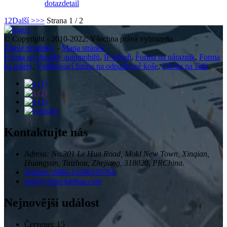
dotaz
detail
1
2
Další >
>>
Strana 1 / 2
© Copyright - 2010-2022: Všechna práva vyhrazena.
Žhavé produkty
-
Mapa stránek
Forma na sloupky automobilů
,
IP plíseň
,
Forma na nárazník
,
Forma
na palety
,
Vstřikovací forma na odpadkové koše
,
Forma na židli
,
Kontaktujte nás
Adresa: No.301 Le Hua Road, Mold New Town, Xinqian,
Huangyan, Taizhou, Zhejiang, 318020, PRChina.
Telefon: 0086-13586195760
info@china-kaihua.com
Nejnovější událost
Červenec
15