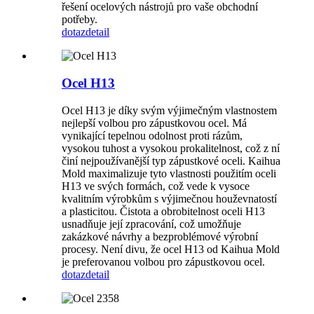
řešení ocelových nástrojů pro vaše obchodní
potřeby.
dotaz
detail
Ocel H13
Ocel H13 je díky svým výjimečným vlastnostem
nejlepší volbou pro zápustkovou ocel. Má
vynikající tepelnou odolnost proti rázům,
vysokou tuhost a vysokou prokalitelnost, což z ní
činí nejpoužívanější typ zápustkové oceli. Kaihua
Mold maximalizuje tyto vlastnosti použitím oceli
H13 ve svých formách, což vede k vysoce
kvalitním výrobkům s výjimečnou houževnatostí
a plasticitou. Čistota a obrobitelnost oceli H13
usnadňuje její zpracování, což umožňuje
zakázkové návrhy a bezproblémové výrobní
procesy. Není divu, že ocel H13 od Kaihua Mold
je preferovanou volbou pro zápustkovou ocel.
dotaz
detail