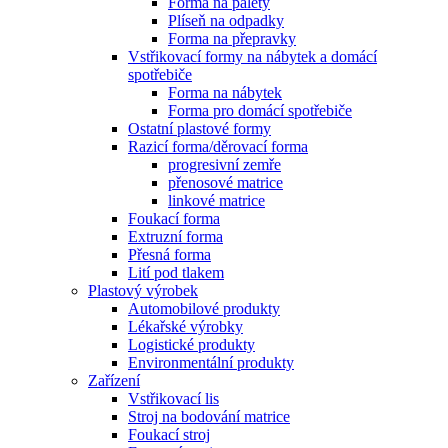
Forma na palety
Plíseň na odpadky
Forma na přepravky
Vstřikovací formy na nábytek a domácí
spotřebiče
Forma na nábytek
Forma pro domácí spotřebiče
Ostatní plastové formy
Razicí forma/děrovací forma
progresivní zemře
přenosové matrice
linkové matrice
Foukací forma
Extruzní forma
Přesná forma
Lití pod tlakem
Plastový výrobek
Automobilové produkty
Lékařské výrobky
Logistické produkty
Environmentální produkty
Zařízení
Vstřikovací lis
Stroj na bodování matrice
Foukací stroj