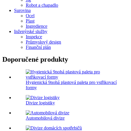
Robot a chapadlo
Surovina
Ocel
Plast
Ingredience
Inženýrské služby
Inspekce
Průmyslový design
Finanční plán
Doporučené produkty
Hygienická 9nohá plastová paleta pro vstřikovací
formy
Divize logistiky
Automobilová divize