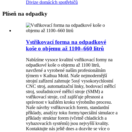
Divize domácích spotřebičů
Plíseň na odpadky
Vstřikovací forma na odpadkové
koše o objemu až 1100–660 litrů
Nabízíme vysoce kvalitní vstřikovací formy na
odpadkové koše o objemu až 1100 litrů,
navržené a vyrobené naším profesionálním
týmem v Kaihua Mold. Naše nejmodernější
strojní zařízení zahrnuje 5osý vysokorychlostní
CNC stroj, automatizační linky, bodovací měřicí
stroj, souřadnicové měřicí stroje (SMM) a
vstřikovací stroje, což zajišťuje přesnost a
správnost v každém kroku výrobního procesu.
Naše návrhy vstřikovacích forem, standardní
příklady, analýzy toku formy/speciální simulace a
příklady struktur forem (včetně chladicích a
vyhazovacích systémů) jsou nejvyšší kvality.
Kontaktujte nás ještě dnes a dozvíte se více o