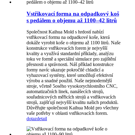
Vstřikovací forma na odpadkový koš
s pedálem o objemu až 1100–42 litrů
Společnost Kaihua Mold s hrdostí nabízí
vstřikovací formu na odpadkové koše, která
dokáže vyrobit koše o objemu až 1100 litrů. Naše
konstrukce vstřikovacích forem je nejvyšší
kvality a využívá standardní příklady, analýzu
toku ve formě a speciální simulace pro zajištění
přesnosti a správnosti. Náš příklad konstrukce
formy navíc ukazuje pokročilé chladicí a
vyhazovací systémy, které umožňují efektivní
výrobu a snadné použití. Naše nejmodernější
stroje, včetně 5osého vysokorychlostního CNC,
automatizačních linek, nanášecích strojů,
souřadnicových měřicích strojů a vstřikovacích
strojů, zajišťují nejvyšší kvalitu našich produktů.
Důvěřujte společnosti Kaihua Mold pro všechny
vaše potřeby v oblasti vstřikovacích forem.
dotaz
detail