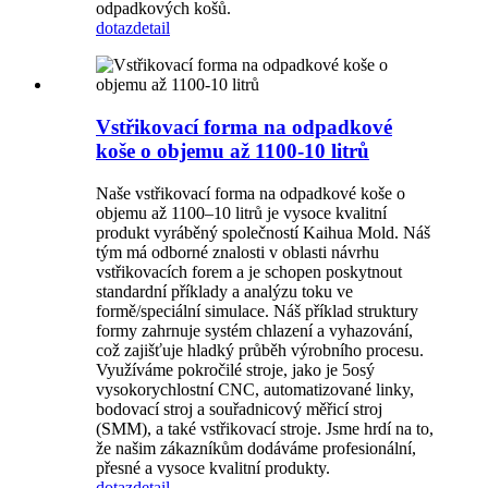
odpadkových košů.
dotaz
detail
Vstřikovací forma na odpadkové
koše o objemu až 1100-10 litrů
Naše vstřikovací forma na odpadkové koše o
objemu až 1100–10 litrů je vysoce kvalitní
produkt vyráběný společností Kaihua Mold. Náš
tým má odborné znalosti v oblasti návrhu
vstřikovacích forem a je schopen poskytnout
standardní příklady a analýzu toku ve
formě/speciální simulace. Náš příklad struktury
formy zahrnuje systém chlazení a vyhazování,
což zajišťuje hladký průběh výrobního procesu.
Využíváme pokročilé stroje, jako je 5osý
vysokorychlostní CNC, automatizované linky,
bodovací stroj a souřadnicový měřicí stroj
(SMM), a také vstřikovací stroje. Jsme hrdí na to,
že našim zákazníkům dodáváme profesionální,
přesné a vysoce kvalitní produkty.
dotaz
detail