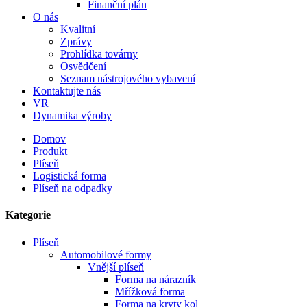
Finanční plán
O nás
Kvalitní
Zprávy
Prohlídka továrny
Osvědčení
Seznam nástrojového vybavení
Kontaktujte nás
VR
Dynamika výroby
Domov
Produkt
Plíseň
Logistická forma
Plíseň na odpadky
Kategorie
Plíseň
Automobilové formy
Vnější plíseň
Forma na nárazník
Mřížková forma
Forma na kryty kol