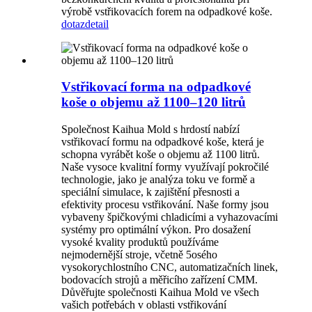
výrobě vstřikovacích forem na odpadkové koše.
dotaz
detail
Vstřikovací forma na odpadkové
koše o objemu až 1100–120 litrů
Společnost Kaihua Mold s hrdostí nabízí
vstřikovací formu na odpadkové koše, která je
schopna vyrábět koše o objemu až 1100 litrů.
Naše vysoce kvalitní formy využívají pokročilé
technologie, jako je analýza toku ve formě a
speciální simulace, k zajištění přesnosti a
efektivity procesu vstřikování. Naše formy jsou
vybaveny špičkovými chladicími a vyhazovacími
systémy pro optimální výkon. Pro dosažení
vysoké kvality produktů používáme
nejmodernější stroje, včetně 5osého
vysokorychlostního CNC, automatizačních linek,
bodovacích strojů a měřicího zařízení CMM.
Důvěřujte společnosti Kaihua Mold ve všech
vašich potřebách v oblasti vstřikování