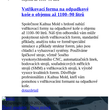
Vstřikovací forma na odpadkové
koše o objemu až 1100–90 litrů
Společnost Kaihua Mold s hrdostí nabízí
vstřikovací formy na odpadkové koše o objemu
až 1100–90 litrů. Náš tým odborníků vám může
poskytnout návrh vstřikovacích forem, standardní
příklady, analýzu toku ve formě/speciální
simulace a příklady struktur forem, jako jsou
chladicí a vyhazovací systémy. Používáme
špičkové stroje, včetně 5osého
vysokorychlostního CNC, automatizačních linek,
bodovacích strojů, souřadnicových měřicích
strojů (SMM) a vstřikovacích strojů, k výrobě
vysoce kvalitních forem. Důvěřujte
profesionálům z Kaihua Mold, kteří vám
pomohou s vstřikovacími formami na odpadkové
koše.
dotaz
detail
© Copyright - 2010-2022: Všechna práva vyhrazena.
Žhavé produkty
-
Mapa stránek