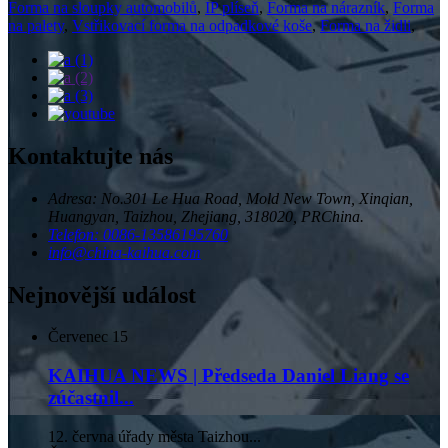
Forma na sloupky automobilů
,
IP plíseň
,
Forma na nárazník
,
Forma
na palety
,
Vstřikovací forma na odpadkové koše
,
Forma na židli
,
Kontaktujte nás
Adresa: No.301 Le Hua Road, Mold New Town, Xinqian,
Huangyan, Taizhou, Zhejiang, 318020, PRChina.
Telefon: 0086-13586195760
info@china-kaihua.com
Nejnovější událost
Červenec
15
KAIHUA NEWS | Předseda Daniel Liang se
zúčastnil...
12. června úřady města Taizhou...