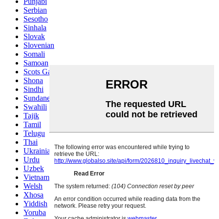
Punjabi
Serbian
Sesotho
Sinhala
Slovak
Slovenian
Somali
Samoan
Scots Gaelic
Shona
Sindhi
Sundanese
Swahili
Tajik
Tamil
Telugu
Thai
Ukrainian
Urdu
Uzbek
Vietnamese
Welsh
Xhosa
Yiddish
Yoruba