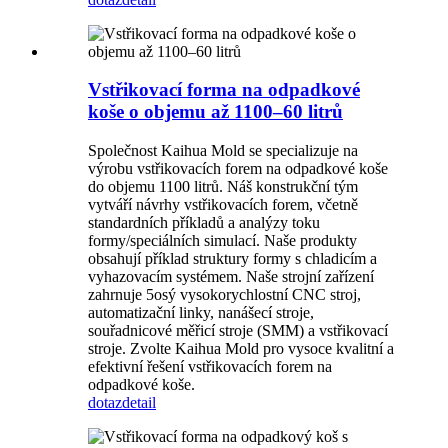
Vstřikovací forma na odpadkové
koše o objemu až 1100–60 litrů
Společnost Kaihua Mold se specializuje na
výrobu vstřikovacích forem na odpadkové koše
do objemu 1100 litrů. Náš konstrukční tým
vytváří návrhy vstřikovacích forem, včetně
standardních příkladů a analýzy toku
formy/speciálních simulací. Naše produkty
obsahují příklad struktury formy s chladicím a
vyhazovacím systémem. Naše strojní zařízení
zahrnuje 5osý vysokorychlostní CNC stroj,
automatizační linky, nanášecí stroje,
souřadnicové měřicí stroje (SMM) a vstřikovací
stroje. Zvolte Kaihua Mold pro vysoce kvalitní a
efektivní řešení vstřikovacích forem na
odpadkové koše.
dotaz
detail