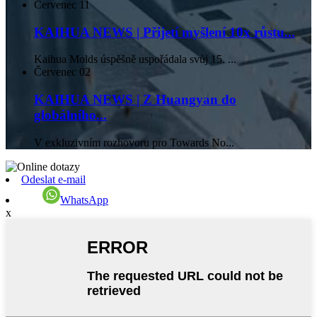
Červenec
11
KAIHUA NEWS | Přijetí myšlení 10x růstu...
Kaihua Molds úspěšně uspořádala svůj 15. ...
Červenec
02
KAIHUA NEWS | Z Huangyan do
globálního...
V exkluzivním rozhovoru pro Towards No...
Odeslat e-mail
WhatsApp
x