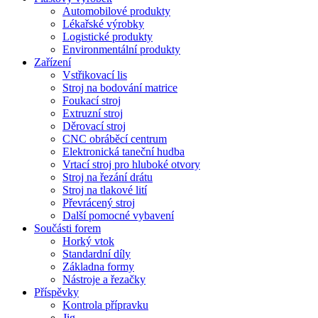
Automobilové produkty
Lékařské výrobky
Logistické produkty
Environmentální produkty
Zařízení
Vstřikovací lis
Stroj na bodování matrice
Foukací stroj
Extruzní stroj
Děrovací stroj
CNC obráběcí centrum
Elektronická taneční hudba
Vrtací stroj pro hluboké otvory
Stroj na řezání drátu
Stroj na tlakové lití
Převrácený stroj
Další pomocné vybavení
Součásti forem
Horký vtok
Standardní díly
Základna formy
Nástroje a řezačky
Příspěvky
Kontrola přípravku
Jig