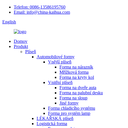
Telefon: 0086-13586195760
Email: info@china-kaihua.com
English
Domov
Produkt
Plíseň
Automobilové formy
Vnější plíseň
Forma na nárazník
Mřížková forma
Forma na kryty kol
Vnitřní plíseň
Forma na dveře auta
Forma na palubní desku
Forma na sloup
Jiné formy
Forma chladicího systému
Forma pro systém lamp
LÉKAŘSKÁ plíseň
Logistická forma