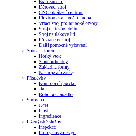
Extruzní stroj
Děrovací stroj
CNC obráběcí centrum
Elektronická taneční hudba
Vrtací stroj pro hluboké otvory
Stroj na řezání drátu
Stroj na tlakové lití
Převrácený stroj
Další pomocné vybavení
Součásti forem
Horký vtok
Standardní díly
Základna formy
Nástroje a řezačky
Příspěvky
Kontrola přípravku
Jig
Robot a chapadlo
Surovina
Ocel
Plast
Ingredience
Inženýrské služby
Inspekce
Průmyslový design