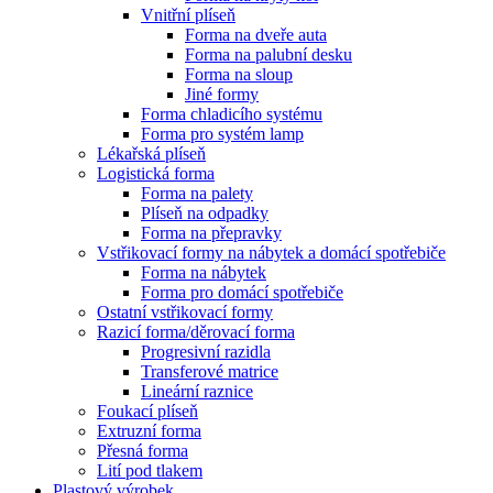
Vnitřní plíseň
Forma na dveře auta
Forma na palubní desku
Forma na sloup
Jiné formy
Forma chladicího systému
Forma pro systém lamp
Lékařská plíseň
Logistická forma
Forma na palety
Plíseň na odpadky
Forma na přepravky
Vstřikovací formy na nábytek a domácí spotřebiče
Forma na nábytek
Forma pro domácí spotřebiče
Ostatní vstřikovací formy
Razicí forma/děrovací forma
Progresivní razidla
Transferové matrice
Lineární raznice
Foukací plíseň
Extruzní forma
Přesná forma
Lití pod tlakem
Plastový výrobek