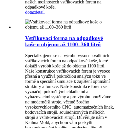
našich možnostech vstřikovacích forem na
odpadkové koše.
dotaz
detail
Vstřikovací forma na odpadkové
koše o objemu až 1100–360 litrů
Specializujeme se na výrobu vysoce kvalitních
vstřikovacích forem na odpadkové koše, které
dokáží vyrobit koše až do objemu 1100 litrů.
Naše konstrukce vstřikovacích forem je vysoce
přesná a využívá pokročilou analýzu toku ve
formě a speciální simulace k zajištění optimální
struktury a funkce. Naše konstrukce forem se
vyznačují pokročilými chladicími a
vyhazovacími systémy a pro výrobu používáme
nejmodernější stroje, včetně 5osého
vysokorychlostního CNC, automatizačních linek,
bodovacích strojů, souřadnicových měřicích
strojů a vstřikovacích strojů. Důvěřujte nám v
Kaihua Mold, abychom vám poskytli
bezkonkurenční kvalitu a profesionalitu při