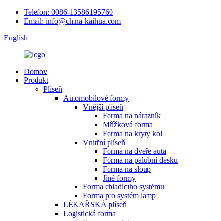
Telefon: 0086-13586195760
Email: info@china-kaihua.com
English
Domov
Produkt
Plíseň
Automobilové formy
Vnější plíseň
Forma na nárazník
Mřížková forma
Forma na kryty kol
Vnitřní plíseň
Forma na dveře auta
Forma na palubní desku
Forma na sloup
Jiné formy
Forma chladicího systému
Forma pro systém lamp
LÉKAŘSKÁ plíseň
Logistická forma