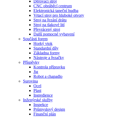
Děrovací stroj
CNC obráběcí centrum
Elektronická taneční hudba
Vrtací stroj pro hluboké otvory
Stroj na řezání drátu
Stroj na tlakové lití
Převrácený stroj
Další pomocné vybavení
Součásti forem
Horký vtok
Standardní díly
Základna formy
Nástroje a řezačky
Příspěvky
Kontrola přípravku
Jig
Robot a chapadlo
Surovina
Ocel
Plast
Ingredience
Inženýrské služby
Inspekce
Průmyslový design
Finanční plán