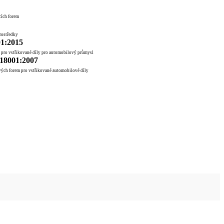
cích forem
prostředky
1:2015
 pro vstřikované díly pro automobilový průmysl
18001:2007
vových forem pro vstřikované automobilové díly