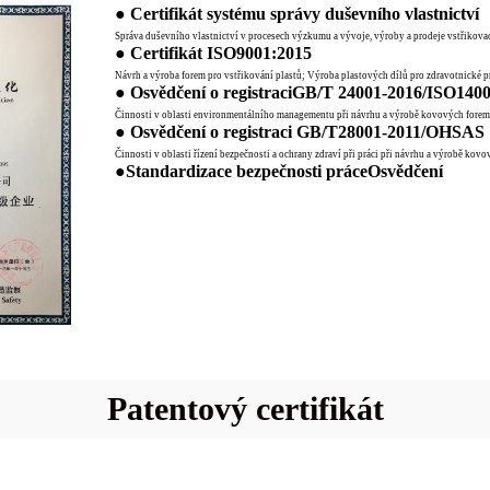
● Certifikát systému správy duševního vlastnictví
Správa duševního vlastnictví v procesech výzkumu a vývoje, výroby a prodeje vstřikova
●
Certifikát ISO9001:2015
Návrh a výroba forem pro vstřikování plastů; Výroba plastových dílů pro zdravotnické 
●
Osvědčení o registraci
GB/T 24001-2016/ISO1400
Činnosti v oblasti environmentálního managementu při návrhu a výrobě kovových forem
●
Osvědčení o registraci
GB/T28001-2011/OHSAS
Činnosti v oblasti řízení bezpečnosti a ochrany zdraví při práci při návrhu a výrobě ko
●
Standardizace bezpečnosti práce
Osvědčení
Patentový certifikát