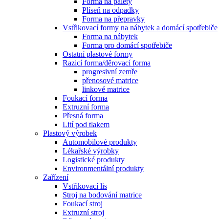
Forma na palety
Plíseň na odpadky
Forma na přepravky
Vstřikovací formy na nábytek a domácí spotřebiče
Forma na nábytek
Forma pro domácí spotřebiče
Ostatní plastové formy
Razicí forma/děrovací forma
progresivní zemře
přenosové matrice
linkové matrice
Foukací forma
Extruzní forma
Přesná forma
Lití pod tlakem
Plastový výrobek
Automobilové produkty
Lékařské výrobky
Logistické produkty
Environmentální produkty
Zařízení
Vstřikovací lis
Stroj na bodování matrice
Foukací stroj
Extruzní stroj