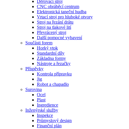
Děrovací stroj
CNC obráběcí centrum
Elektronická taneční hudba
Vrtací stroj pro hluboké otvory
Stroj na řezání drátu
Stroj na tlakové lití
Převrácený stroj
Další pomocné vybavení
Součásti forem
Horký vtok
Standardní díly
Základna formy
Nástroje a řezačky
Příspěvky
Kontrola přípravku
Jig
Robot a chapadlo
Surovina
Ocel
Plast
Ingredience
Inženýrské služby
Inspekce
Průmyslový design
Finanční plán