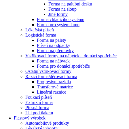
Forma na palubní desku
Forma na sloup
Jiné formy
Forma chladicího systému
Forma pro systém lamp
Lékařská plíseň
Logistická forma
Forma na palety
Plíseň na odpadky
Forma na přepravky
Vstřikovací formy na nábytek a domácí spotřebiče
Forma na nábytek
Forma pro domácí spotřebiče
Ostatní vstřikovací formy
Razicí forma/děrovací forma
Progresivní razidla
Transferové matrice
Lineární raznice
Foukací plíseň
Extruzní forma
Přesná forma
Lití pod tlakem
Plastový výrobek
Automobilové produkty
Lékařské výrobky