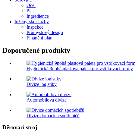
Ocel
Plast
Ingredience
Inženýrské služby
Inspekce
Průmyslový design
Finanční plán
Doporučené produkty
Hygienická 9nohá plastová paleta pro vstřikovací formy
Divize logistiky
Automobilová divize
Divize domácích spotřebičů
Děrovací stroj