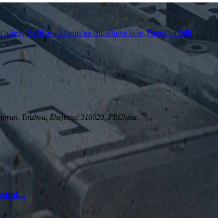
 palety
,
Vstřikovací forma na odpadkové koše
,
Forma na židli
,
gyan, Taizhou, Zhejiang, 318020, PRChina.
nil...