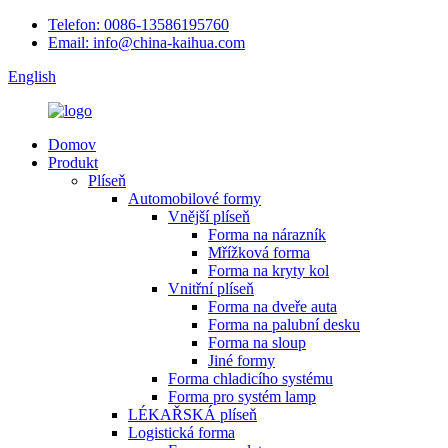
Telefon: 0086-13586195760
Email: info@china-kaihua.com
English
Domov
Produkt
Plíseň
Automobilové formy
Vnější plíseň
Forma na nárazník
Mřížková forma
Forma na kryty kol
Vnitřní plíseň
Forma na dveře auta
Forma na palubní desku
Forma na sloup
Jiné formy
Forma chladicího systému
Forma pro systém lamp
LÉKAŘSKÁ plíseň
Logistická forma