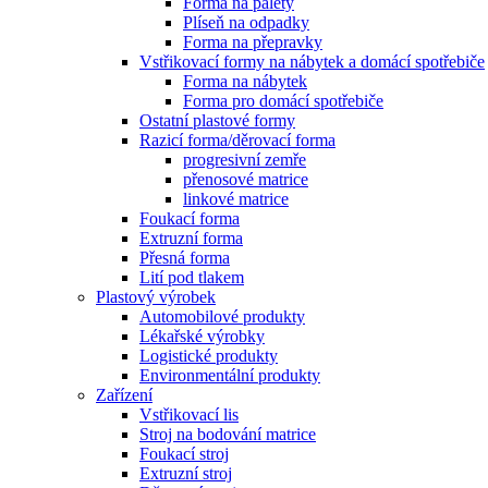
Forma na palety
Plíseň na odpadky
Forma na přepravky
Vstřikovací formy na nábytek a domácí spotřebiče
Forma na nábytek
Forma pro domácí spotřebiče
Ostatní plastové formy
Razicí forma/děrovací forma
progresivní zemře
přenosové matrice
linkové matrice
Foukací forma
Extruzní forma
Přesná forma
Lití pod tlakem
Plastový výrobek
Automobilové produkty
Lékařské výrobky
Logistické produkty
Environmentální produkty
Zařízení
Vstřikovací lis
Stroj na bodování matrice
Foukací stroj
Extruzní stroj