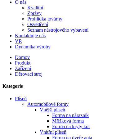
O nás
Kvalitní
Zprávy
Prohlídka továrny
Osvědčení
Seznam nástrojového vybavení
Kontaktujte nás
VR
Dynamika výroby
Domov
Produkt
Zařízení
Děrovací stroj
Kategorie
Plíseň
Automobilové formy
Vnější plíseň
Forma na nárazník
Mřížková forma
Forma na kryty kol
Vnitřní plíseň
Forma na dveře auta