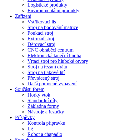
Logistické produkty
Environmentální produkty
Zařízení
Vstřikovací lis
Stroj na bodování matrice
Foukací stroj
Extruzní stroj
Děrovací stroj
CNC obráběcí centrum
Elektronická taneční hudba
Vrtací stroj pro hluboké otvory
Stroj na řezání drátu
Stroj na tlakové lití
Převrácený stroj
Další pomocné vybavení
Součásti forem
Horký vtok
Standardní díly
Základna formy
Nástroje a řezačky
Příspěvky
Kontrola přípravku
Jig
Robot a chapadlo
Surovina