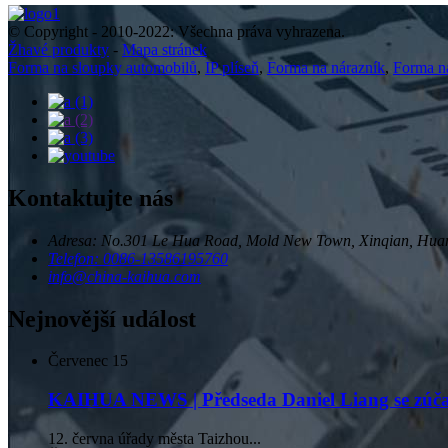
© Copyright - 2010-2022: Všechna práva vyhrazena.
Žhavé produkty
-
Mapa stránek
Forma na sloupky automobilů
,
IP plíseň
,
Forma na nárazník
,
Forma na
Kontaktujte nás
Adresa: No.301 Le Hua Road, Mold New Town, Xinqian, Huan
Telefon: 0086-13586195760
info@china-kaihua.com
Nejnovější událost
Červenec
15
KAIHUA NEWS | Předseda Daniel Liang se zúčast
12. června úřady města Taizhou...