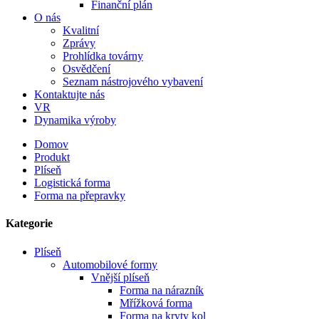
Finanční plán
O nás
Kvalitní
Zprávy
Prohlídka továrny
Osvědčení
Seznam nástrojového vybavení
Kontaktujte nás
VR
Dynamika výroby
Domov
Produkt
Plíseň
Logistická forma
Forma na přepravky
Kategorie
Plíseň
Automobilové formy
Vnější plíseň
Forma na nárazník
Mřížková forma
Forma na kryty kol