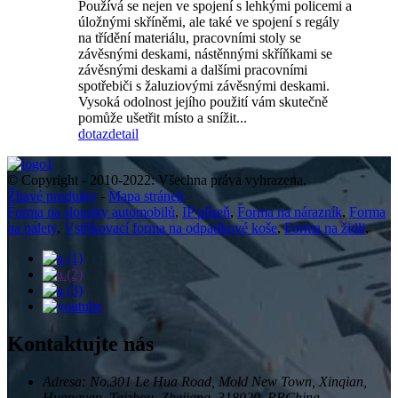
Používá se nejen ve spojení s lehkými policemi a
úložnými skříněmi, ale také ve spojení s regály
na třídění materiálu, pracovními stoly se
závěsnými deskami, nástěnnými skříňkami se
závěsnými deskami a dalšími pracovními
spotřebiči s žaluziovými závěsnými deskami.
Vysoká odolnost jejího použití vám skutečně
pomůže ušetřit místo a snížit...
dotaz
detail
© Copyright - 2010-2022: Všechna práva vyhrazena.
Žhavé produkty
-
Mapa stránek
Forma na sloupky automobilů
,
IP plíseň
,
Forma na nárazník
,
Forma
na palety
,
Vstřikovací forma na odpadkové koše
,
Forma na židli
,
Kontaktujte nás
Adresa: No.301 Le Hua Road, Mold New Town, Xinqian,
Huangyan, Taizhou, Zhejiang, 318020, PRChina.