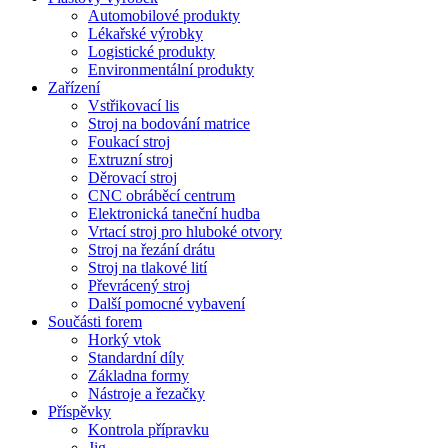
Automobilové produkty
Lékařské výrobky
Logistické produkty
Environmentální produkty
Zařízení
Vstřikovací lis
Stroj na bodování matrice
Foukací stroj
Extruzní stroj
Děrovací stroj
CNC obráběcí centrum
Elektronická taneční hudba
Vrtací stroj pro hluboké otvory
Stroj na řezání drátu
Stroj na tlakové lití
Převrácený stroj
Další pomocné vybavení
Součásti forem
Horký vtok
Standardní díly
Základna formy
Nástroje a řezačky
Příspěvky
Kontrola přípravku
Jig