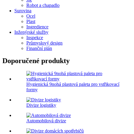
Robot a chapadlo
Surovina
Ocel
Plast
Ingredience
Inženýrské služby
Inspekce
Průmyslový design
Finanční plán
Doporučené produkty
Hygienická 9nohá plastová paleta pro vstřikovací
formy
Divize logistiky
Automobilová divize