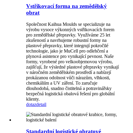
Vstřikovací forma na zemědělský
obrat
Společnost Kaihua Moulds se specializuje na
výrobu vysoce výkonných vstřikovacích forem
pro zemědělské přepravky. Využíváme 25 let
zkušeností a navrhujeme robustní formy na
plastové přepravky, které integrují pokročilé
technologie, jako je MuCell pro odlehčení a
plynová asistence pro vynikající pevnost. Naše
formy, vyrobené pro velkoobjemovou výrobu,
zajišťují, že výsledné plastové přepravky vynikají
v náročném zemědělském prostředí a nabízejí
prokázanou odolnost vůči nárazům, vlhkosti,
chemikáliím a UV záření. To zaručuje
dlouhodobá, snadno čistitelná a potravinářsky
bezpečná logistická obalová řešení pro globální
klienty.
dotaz
detail
Standardní logistické obratové