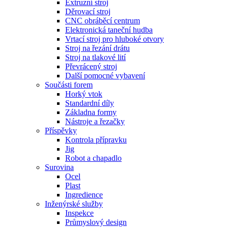
Extruzní stroj
Děrovací stroj
CNC obráběcí centrum
Elektronická taneční hudba
Vrtací stroj pro hluboké otvory
Stroj na řezání drátu
Stroj na tlakové lití
Převrácený stroj
Další pomocné vybavení
Součásti forem
Horký vtok
Standardní díly
Základna formy
Nástroje a řezačky
Příspěvky
Kontrola přípravku
Jig
Robot a chapadlo
Surovina
Ocel
Plast
Ingredience
Inženýrské služby
Inspekce
Průmyslový design