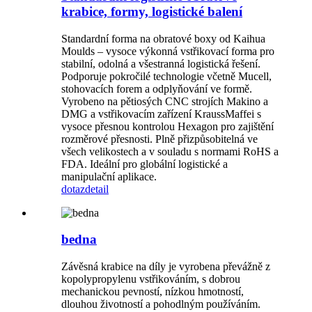
krabice, formy, logistické balení
Standardní forma na obratové boxy od Kaihua
Moulds – vysoce výkonná vstřikovací forma pro
stabilní, odolná a všestranná logistická řešení.
Podporuje pokročilé technologie včetně Mucell,
stohovacích forem a odplyňování ve formě.
Vyrobeno na pětiosých CNC strojích Makino a
DMG a vstřikovacím zařízení KraussMaffei s
vysoce přesnou kontrolou Hexagon pro zajištění
rozměrové přesnosti. Plně přizpůsobitelná ve
všech velikostech a v souladu s normami RoHS a
FDA. Ideální pro globální logistické a
manipulační aplikace.
dotaz
detail
bedna
Závěsná krabice na díly je vyrobena převážně z
kopolypropylenu vstřikováním, s dobrou
mechanickou pevností, nízkou hmotností,
dlouhou životností a pohodlným používáním.