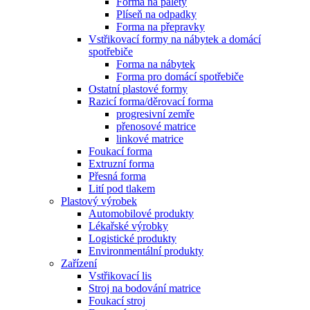
Forma na palety
Plíseň na odpadky
Forma na přepravky
Vstřikovací formy na nábytek a domácí
spotřebiče
Forma na nábytek
Forma pro domácí spotřebiče
Ostatní plastové formy
Razicí forma/děrovací forma
progresivní zemře
přenosové matrice
linkové matrice
Foukací forma
Extruzní forma
Přesná forma
Lití pod tlakem
Plastový výrobek
Automobilové produkty
Lékařské výrobky
Logistické produkty
Environmentální produkty
Zařízení
Vstřikovací lis
Stroj na bodování matrice
Foukací stroj