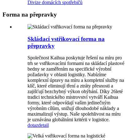
Divize domácích spotřebičů
Forma na přepravky
Skládací vstřikovací forma na
přepravky
Společnost Kaihua poskytuje řešení na míru pro
trh se vstřikovacími formami na skládací plastové
bedny se zaměřením na specifické výrobní
požadavky v oblasti logistiky. Nabízíme
komplexní úpravy na míru a kompletní služby na
klíč, které eliminují tření a ztráty přesnosti a
zajišťují bezchybný výkon ohýbání. Díky 26leté
tradici technického mistrovství vytváří Kaihua
formy, které odpovídají vašim jedinečným
výrobním cílům, snižují dlouhodobé náklady a
maximalizují výstup. Naše spolehlivost na míru
je uznávána globálními kritérii v logistice.
dotaz
detail