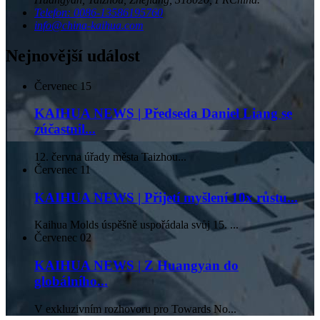
Telefon: 0086-13586195760
info@china-kaihua.com
Nejnovější událost
Červenec
15
KAIHUA NEWS | Předseda Daniel Liang se
zúčastnil...
12. června úřady města Taizhou...
Červenec
11
KAIHUA NEWS | Přijetí myšlení 10x růstu...
Kaihua Molds úspěšně uspořádala svůj 15. ...
Červenec
02
KAIHUA NEWS | Z Huangyan do
globálního...
V exkluzivním rozhovoru pro Towards No...