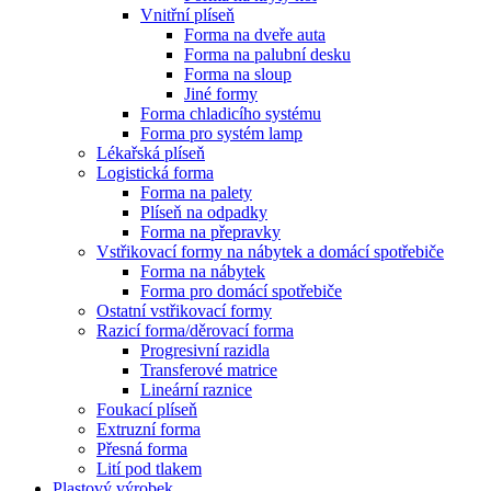
Vnitřní plíseň
Forma na dveře auta
Forma na palubní desku
Forma na sloup
Jiné formy
Forma chladicího systému
Forma pro systém lamp
Lékařská plíseň
Logistická forma
Forma na palety
Plíseň na odpadky
Forma na přepravky
Vstřikovací formy na nábytek a domácí spotřebiče
Forma na nábytek
Forma pro domácí spotřebiče
Ostatní vstřikovací formy
Razicí forma/děrovací forma
Progresivní razidla
Transferové matrice
Lineární raznice
Foukací plíseň
Extruzní forma
Přesná forma
Lití pod tlakem
Plastový výrobek