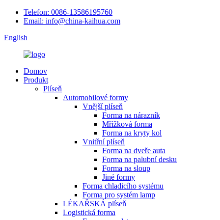
Telefon: 0086-13586195760
Email: info@china-kaihua.com
English
Domov
Produkt
Plíseň
Automobilové formy
Vnější plíseň
Forma na nárazník
Mřížková forma
Forma na kryty kol
Vnitřní plíseň
Forma na dveře auta
Forma na palubní desku
Forma na sloup
Jiné formy
Forma chladicího systému
Forma pro systém lamp
LÉKAŘSKÁ plíseň
Logistická forma