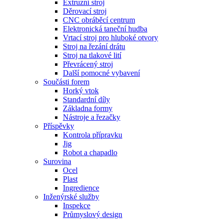
Extruzní stroj
Děrovací stroj
CNC obráběcí centrum
Elektronická taneční hudba
Vrtací stroj pro hluboké otvory
Stroj na řezání drátu
Stroj na tlakové lití
Převrácený stroj
Další pomocné vybavení
Součásti forem
Horký vtok
Standardní díly
Základna formy
Nástroje a řezačky
Příspěvky
Kontrola přípravku
Jig
Robot a chapadlo
Surovina
Ocel
Plast
Ingredience
Inženýrské služby
Inspekce
Průmyslový design