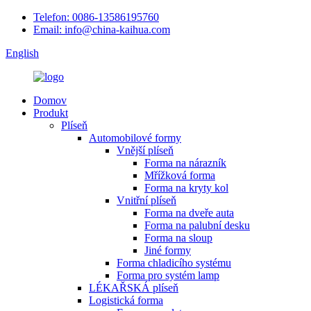
Telefon: 0086-13586195760
Email: info@china-kaihua.com
English
Domov
Produkt
Plíseň
Automobilové formy
Vnější plíseň
Forma na nárazník
Mřížková forma
Forma na kryty kol
Vnitřní plíseň
Forma na dveře auta
Forma na palubní desku
Forma na sloup
Jiné formy
Forma chladicího systému
Forma pro systém lamp
LÉKAŘSKÁ plíseň
Logistická forma