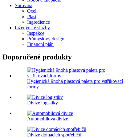
Surovina
Ocel
Plast
Ingredience
Inženýrské služby
Inspekce
Průmyslový design
Finanční plán
Doporučené produkty
Hygienická 9nohá plastová paleta pro vstřikovací
formy
Divize logistiky
Automobilová divize
Divize domácích spotřebičů