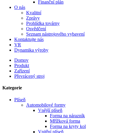
Finanční plán
O nás
Kvalitní
Zprávy
Prohlídka továrny
Osvědčení
Seznam nástrojového vybavení
Kontaktujte nás
VR
Dynamika výroby
Domov
Produkt
Zařízení
Převrácený stroj
Kategorie
Plíseň
Automobilové formy
Vnější plíseň
Forma na nárazník
Mřížková forma
Forma na kryty kol
Vnitřní plíseň