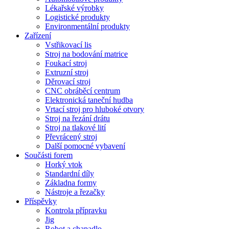
Lékařské výrobky
Logistické produkty
Environmentální produkty
Zařízení
Vstřikovací lis
Stroj na bodování matrice
Foukací stroj
Extruzní stroj
Děrovací stroj
CNC obráběcí centrum
Elektronická taneční hudba
Vrtací stroj pro hluboké otvory
Stroj na řezání drátu
Stroj na tlakové lití
Převrácený stroj
Další pomocné vybavení
Součásti forem
Horký vtok
Standardní díly
Základna formy
Nástroje a řezačky
Příspěvky
Kontrola přípravku
Jig
Robot a chapadlo