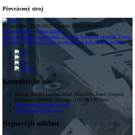
Převrácený stroj
© Copyright - 2010-2022: Všechna práva vyhrazena.
Žhavé produkty
-
Mapa stránek
Forma na sloupky automobilů
,
IP plíseň
,
Forma na nárazník
,
Forma
na palety
,
Vstřikovací forma na odpadkové koše
,
Forma na židli
,
Kontaktujte nás
Adresa: No.301 Le Hua Road, Mold New Town, Xinqian,
Huangyan, Taizhou, Zhejiang, 318020, PRChina.
Telefon: 0086-13586195760
info@china-kaihua.com
Nejnovější událost