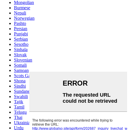
Mongolian
Burmese
Nepali
Norwegian
Pashto
Persian
Punjabi
Serbian
Sesotho
Sinhala
Slovak
Slovenian
Somali
Samoan
Scots Gaelic
Shona
Sindhi
Sundanese
Swahili
Tajik
Tamil
Telugu
Thai
Ukrainian
Urdu