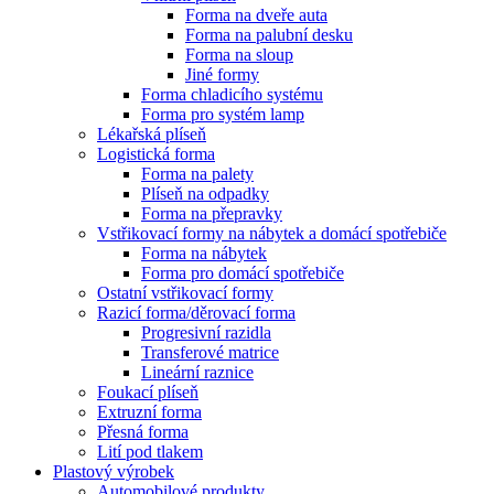
Forma na dveře auta
Forma na palubní desku
Forma na sloup
Jiné formy
Forma chladicího systému
Forma pro systém lamp
Lékařská plíseň
Logistická forma
Forma na palety
Plíseň na odpadky
Forma na přepravky
Vstřikovací formy na nábytek a domácí spotřebiče
Forma na nábytek
Forma pro domácí spotřebiče
Ostatní vstřikovací formy
Razicí forma/děrovací forma
Progresivní razidla
Transferové matrice
Lineární raznice
Foukací plíseň
Extruzní forma
Přesná forma
Lití pod tlakem
Plastový výrobek
Automobilové produkty