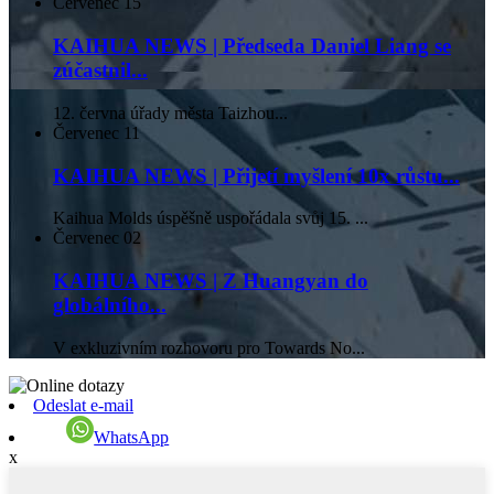
Červenec
15
KAIHUA NEWS | Předseda Daniel Liang se
zúčastnil...
12. června úřady města Taizhou...
Červenec
11
KAIHUA NEWS | Přijetí myšlení 10x růstu...
Kaihua Molds úspěšně uspořádala svůj 15. ...
Červenec
02
KAIHUA NEWS | Z Huangyan do
globálního...
V exkluzivním rozhovoru pro Towards No...
Odeslat e-mail
WhatsApp
x