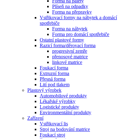
Forma na palety
Plíseň na odpadky
Forma na přepravky
Vstřikovací formy na nábytek a domácí
spotřebiče
Forma na nábytek
Forma pro domácí spotřebiče
Ostatní plastové formy
Razicí forma/děrovací forma
progresivní zemře
přenosové matrice
linkové matrice
Foukací forma
Extruzní forma
Přesná forma
Lití pod tlakem
Plastový výrobek
Automobilové produkty
Lékařské výrobky
Logistické produkty
Environmentální produkty
Zařízení
Vstřikovací lis
Stroj na bodování matrice
Foukací stroj