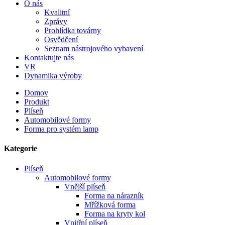
O nás
Kvalitní
Zprávy
Prohlídka továrny
Osvědčení
Seznam nástrojového vybavení
Kontaktujte nás
VR
Dynamika výroby
Domov
Produkt
Plíseň
Automobilové formy
Forma pro systém lamp
Kategorie
Plíseň
Automobilové formy
Vnější plíseň
Forma na nárazník
Mřížková forma
Forma na kryty kol
Vnitřní plíseň