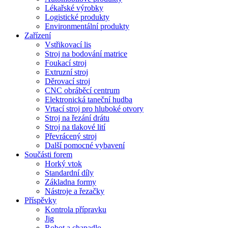
Lékařské výrobky
Logistické produkty
Environmentální produkty
Zařízení
Vstřikovací lis
Stroj na bodování matrice
Foukací stroj
Extruzní stroj
Děrovací stroj
CNC obráběcí centrum
Elektronická taneční hudba
Vrtací stroj pro hluboké otvory
Stroj na řezání drátu
Stroj na tlakové lití
Převrácený stroj
Další pomocné vybavení
Součásti forem
Horký vtok
Standardní díly
Základna formy
Nástroje a řezačky
Příspěvky
Kontrola přípravku
Jig
Robot a chapadlo