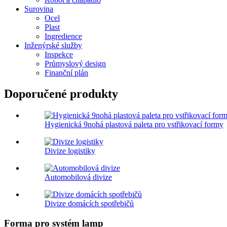
Surovina
Ocel
Plast
Ingredience
Inženýrské služby
Inspekce
Průmyslový design
Finanční plán
Doporučené produkty
Hygienická 9nohá plastová paleta pro vstřikovací formy
Divize logistiky
Automobilová divize
Divize domácích spotřebičů
Forma pro systém lamp