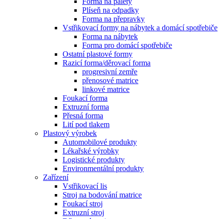
Forma na palety
Plíseň na odpadky
Forma na přepravky
Vstřikovací formy na nábytek a domácí spotřebiče
Forma na nábytek
Forma pro domácí spotřebiče
Ostatní plastové formy
Razicí forma/děrovací forma
progresivní zemře
přenosové matrice
linkové matrice
Foukací forma
Extruzní forma
Přesná forma
Lití pod tlakem
Plastový výrobek
Automobilové produkty
Lékařské výrobky
Logistické produkty
Environmentální produkty
Zařízení
Vstřikovací lis
Stroj na bodování matrice
Foukací stroj
Extruzní stroj