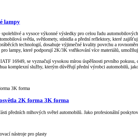
vé lampy
spolehlivé a vysoce výkonné výsledky pro celou řadu automobilových 
mobilová světla, světlomety, stínidla a přední reflektory, které zajišťu
ráběcích technologií, dosahuje výjimečné kvality povrchu a rovnoměrn
 pro lampy, které podporují 2K/3K vstřikování více materiálů, umožňuj
IATF 16949, se vyznačují vysokou mírou úspěšnosti prvního pokusu, co
hua komplexní služby, kterým důvěřují přední výrobci automobilů, jako
tosvětla 2K forma 3K forma
části předních mlhových světel automobilů. Jako profesionální poskyto