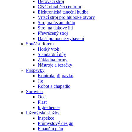
Děrovací stroj
CNC obráběcí centrum
Elektronická taneční hudba
Vrtací stroj pro hluboké otvory
Stroj na řezání drátu
Stroj na tlakové lití
Převrácený stroj
Další pomocné vybavení
Součásti forem
Horký vtok
Standardní díly
Základna formy
Nástroje a řezačky
Příspěvky
Kontrola přípravku
Jig
Robot a chapadlo
Surovina
Ocel
Plast
Ingredience
Inženýrské služby
Inspekce
Průmyslový design
Finanční plán