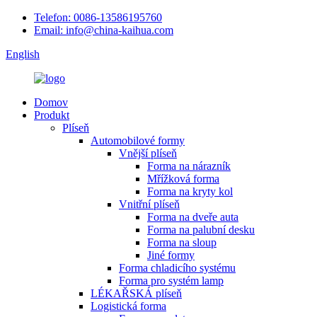
Telefon: 0086-13586195760
Email: info@china-kaihua.com
English
Domov
Produkt
Plíseň
Automobilové formy
Vnější plíseň
Forma na nárazník
Mřížková forma
Forma na kryty kol
Vnitřní plíseň
Forma na dveře auta
Forma na palubní desku
Forma na sloup
Jiné formy
Forma chladicího systému
Forma pro systém lamp
LÉKAŘSKÁ plíseň
Logistická forma