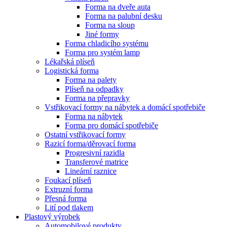
Forma na dveře auta
Forma na palubní desku
Forma na sloup
Jiné formy
Forma chladicího systému
Forma pro systém lamp
Lékařská plíseň
Logistická forma
Forma na palety
Plíseň na odpadky
Forma na přepravky
Vstřikovací formy na nábytek a domácí spotřebiče
Forma na nábytek
Forma pro domácí spotřebiče
Ostatní vstřikovací formy
Razicí forma/děrovací forma
Progresivní razidla
Transferové matrice
Lineární raznice
Foukací plíseň
Extruzní forma
Přesná forma
Lití pod tlakem
Plastový výrobek
Automobilové produkty