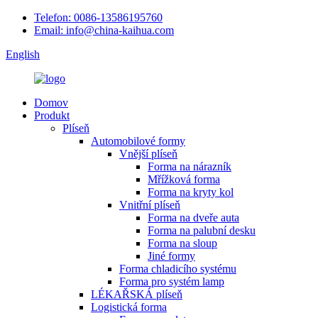
Telefon: 0086-13586195760
Email: info@china-kaihua.com
English
Domov
Produkt
Plíseň
Automobilové formy
Vnější plíseň
Forma na nárazník
Mřížková forma
Forma na kryty kol
Vnitřní plíseň
Forma na dveře auta
Forma na palubní desku
Forma na sloup
Jiné formy
Forma chladicího systému
Forma pro systém lamp
LÉKAŘSKÁ plíseň
Logistická forma