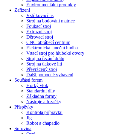
Environmentální produkty
Zařízení
Vstřikovací lis
Stroj na bodování matrice
Foukací stroj
Extruzní stroj
Děrovací stroj
CNC obráběcí centrum
Elektronická taneční hudba
Vrtací stroj pro hluboké otvory
Stroj na řezání drátu
Stroj na tlakové lití
Převrácený stroj
Další pomocné vybavení
Součásti forem
Horký vtok
Standardní díly
Základna formy
Nástroje a řezačky
Příspěvky
Kontrola přípravku
Jig
Robot a chapadlo
Surovina
Ocel