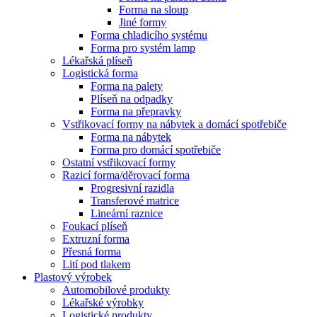
Forma na sloup
Jiné formy
Forma chladicího systému
Forma pro systém lamp
Lékařská plíseň
Logistická forma
Forma na palety
Plíseň na odpadky
Forma na přepravky
Vstřikovací formy na nábytek a domácí spotřebiče
Forma na nábytek
Forma pro domácí spotřebiče
Ostatní vstřikovací formy
Razicí forma/děrovací forma
Progresivní razidla
Transferové matrice
Lineární raznice
Foukací plíseň
Extruzní forma
Přesná forma
Lití pod tlakem
Plastový výrobek
Automobilové produkty
Lékařské výrobky
Logistické produkty