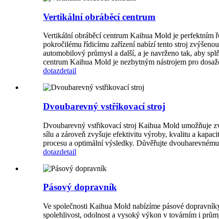
Vertikální obráběcí centrum
Vertikální obráběcí centrum Kaihua Mold je perfektním 
pokročilému řídicímu zařízení nabízí tento stroj zvýšenou
automobilový průmysl a další, a je navrženo tak, aby spl
centrum Kaihua Mold je nezbytným nástrojem pro dosažen
dotaz
detail
Dvoubarevný vstřikovací stroj
Dvoubarevný vstřikovací stroj Kaihua Mold umožňuje zvý
sílu a zároveň zvyšuje efektivitu výroby, kvalitu a kapac
procesu a optimální výsledky. Důvěřujte dvoubarevnému vs
dotaz
detail
Pásový dopravník
Ve společnosti Kaihua Mold nabízíme pásové dopravníky
spolehlivost, odolnost a vysoký výkon v továrním i prům