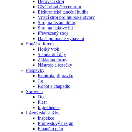
Děrovací stroj
CNC obráběcí centrum
Elektronická taneční hudba
Vrtací stroj pro hluboké otvory
Stroj na řezání drátu
Stroj na tlakové lití
Převrácený stroj
Další pomocné vybavení
Součásti forem
Horký vtok
Standardní díly
Základna formy
Nástroje a řezačky
Příspěvky
Kontrola přípravku
Jig
Robot a chapadlo
Surovina
Ocel
Plast
Ingredience
Inženýrské služby
Inspekce
Průmyslový design
Finanční plán