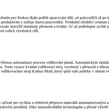
řešením pro širokou škálu potřeb zpracování dílů, od polovodičů až p
 produktivitu a snižuje únavu pracovníků. Vertikální obráběcí centrum j
ňovalo nejvyšší standardy přesnosti a kvality. Ať už potřebujete rychl
í vašich výrobních cílů.
šenou automatizaci procesu vstřikování plastů. Automatickým vkládání
itu. Tento vysoce kvalitní vstřikovací stroj, vyrobený s přesností a důr
třikovacímu stroji Kaihua Mold, který splní vaše potřeby v oblasti vst
 určené pro rychlou a efektivní přepravu materiálů automatizovaným 
yslovém prostředí. Díky nejmodernějším technologiím a přesné výrobě 