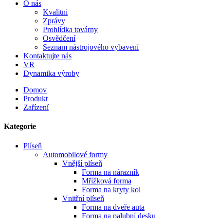
O nás
Kvalitní
Zprávy
Prohlídka továrny
Osvědčení
Seznam nástrojového vybavení
Kontaktujte nás
VR
Dynamika výroby
Domov
Produkt
Zařízení
Kategorie
Plíseň
Automobilové formy
Vnější plíseň
Forma na nárazník
Mřížková forma
Forma na kryty kol
Vnitřní plíseň
Forma na dveře auta
Forma na palubní desku