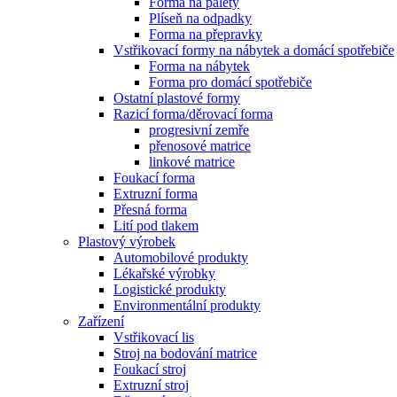
Forma na palety
Plíseň na odpadky
Forma na přepravky
Vstřikovací formy na nábytek a domácí spotřebiče
Forma na nábytek
Forma pro domácí spotřebiče
Ostatní plastové formy
Razicí forma/děrovací forma
progresivní zemře
přenosové matrice
linkové matrice
Foukací forma
Extruzní forma
Přesná forma
Lití pod tlakem
Plastový výrobek
Automobilové produkty
Lékařské výrobky
Logistické produkty
Environmentální produkty
Zařízení
Vstřikovací lis
Stroj na bodování matrice
Foukací stroj
Extruzní stroj