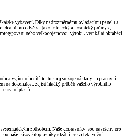
o lékařské vybavení. Díky nadrozměrnému ovládacímu panelu a
e ideální pro odvětví, jako je letecký a kosmický průmysl,
é prototypování nebo velkoobjemovou výrobu, vertikální obráběcí
m a vyjímáním dílů tento stroj snižuje náklady na pracovní
azem na dokonalost, zajistí hladký průběh vašeho výrobního
řikování plastů.
a systematickým způsobem. Naše dopravníky jsou navrženy pro
jsou naše pásové dopravníky ideální pro zefektivnění