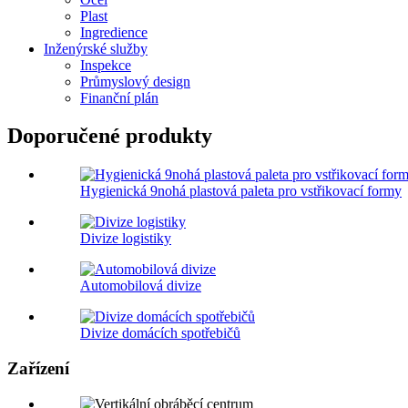
Plast
Ingredience
Inženýrské služby
Inspekce
Průmyslový design
Finanční plán
Doporučené produkty
Hygienická 9nohá plastová paleta pro vstřikovací formy
Divize logistiky
Automobilová divize
Divize domácích spotřebičů
Zařízení