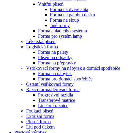
Vnitřní plíseň
Forma na dveře auta
Forma na palubní desku
Forma na sloup
Jiné formy
Forma chladicího systému
Forma pro systém lamp
Lékařská plíseň
Logistická forma
Forma na palety
Plíseň na odpadky
Forma na přepravky
Vstřikovací formy na nábytek a domácí spotřebiče
Forma na nábytek
Forma pro domácí spotřebiče
Ostatní vstřikovací formy
Razicí forma/děrovací forma
Progresivní razidla
Transferové matrice
Lineární raznice
Foukací plíseň
Extruzní forma
Přesná forma
Lití pod tlakem
Plastový výrobek