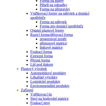
Forma na palety
Plíseň na odpadky
Forma na přepravky
Vstřikovací formy na nábytek a domácí
spotřebiče
Forma na nábytek
Forma pro domácí spotřebiče
Ostatní plastové formy
Razicí forma/děrovací forma
progresivní zemře
přenosové matrice
linkové matrice
Foukací forma
Extruzní forma
Přesná forma
Lití pod tlakem
Plastový výrobek
Automobilové produkty
Lékařské výrobky
Logistické produkty
Environmentální produkty
Zařízení
Vstřikovací lis
Stroj na bodování matrice
Foukací stroj