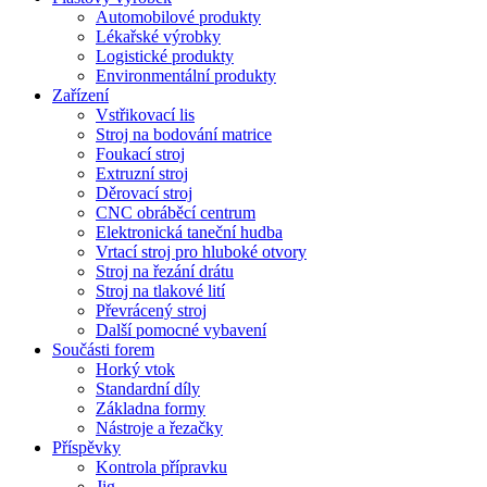
Automobilové produkty
Lékařské výrobky
Logistické produkty
Environmentální produkty
Zařízení
Vstřikovací lis
Stroj na bodování matrice
Foukací stroj
Extruzní stroj
Děrovací stroj
CNC obráběcí centrum
Elektronická taneční hudba
Vrtací stroj pro hluboké otvory
Stroj na řezání drátu
Stroj na tlakové lití
Převrácený stroj
Další pomocné vybavení
Součásti forem
Horký vtok
Standardní díly
Základna formy
Nástroje a řezačky
Příspěvky
Kontrola přípravku
Jig