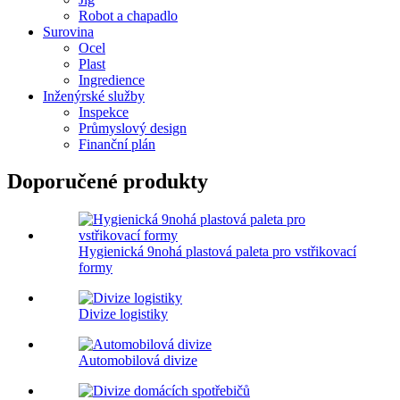
Robot a chapadlo
Surovina
Ocel
Plast
Ingredience
Inženýrské služby
Inspekce
Průmyslový design
Finanční plán
Doporučené produkty
Hygienická 9nohá plastová paleta pro vstřikovací
formy
Divize logistiky
Automobilová divize