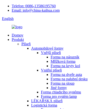
Telefon: 0086-13586195760
Email: info@china-kaihua.com
English
Domov
Produkt
Plíseň
Automobilové formy
Vnější plíseň
Forma na nárazník
Mřížková forma
Forma na kryty kol
Vnitřní plíseň
Forma na dveře auta
Forma na palubní desku
Forma na sloup
Jiné formy
Forma chladicího systému
Forma pro systém lamp
LÉKAŘSKÁ plíseň
Logistická forma