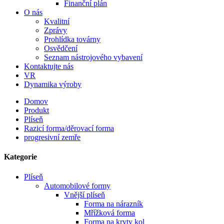
Finanční plán
O nás
Kvalitní
Zprávy
Prohlídka továrny
Osvědčení
Seznam nástrojového vybavení
Kontaktujte nás
VR
Dynamika výroby
Domov
Produkt
Plíseň
Razicí forma/děrovací forma
progresivní zemře
Kategorie
Plíseň
Automobilové formy
Vnější plíseň
Forma na nárazník
Mřížková forma
Forma na kryty kol