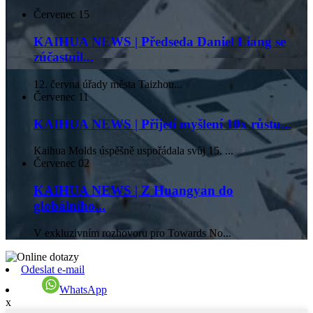
Červenec
15
KAIHUA NEWS | Předseda Daniel Liang se
zúčastnil...
12. června úřady města Taizhou...
Červenec
11
KAIHUA NEWS | Přijetí myšlení 10x růstu...
Kaihua Molds úspěšně uspořádala svůj 15. ...
Červenec
02
KAIHUA NEWS | Z Huangyan do
globálního...
V exkluzivním rozhovoru pro Towards No...
Odeslat e-mail
WhatsApp
x