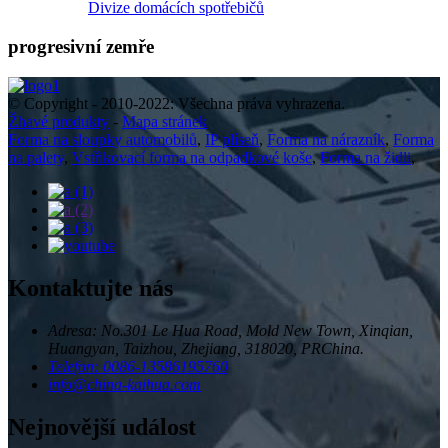
Divize domácích spotřebičů
progresivní zemře
© Copyright - 2010-2022: Všechna práva vyhrazena.
Žhavé produkty
-
Mapa stránek
Forma na sloupky automobilů
,
IP plíseň
,
Forma na nárazník
,
Forma
na palety
,
Vstřikovací forma na odpadkové koše
,
Forma na židli
,
Kontaktujte nás
Adresa: No.301 Le Hua Road, Mold New Town, Xinqian,
Huangyan, Taizhou, Zhejiang, 318020, PRChina.
Telefon: 0086-13586195760
info@china-kaihua.com
Nejnovější událost