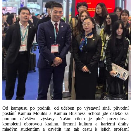
Od kampusu po podnik, od učeben po výstavní síně, původní
poslání Kaihua Moulds a Kaihua Business School jde daleko za
pouhou návštěvu výstavy. Naším cílem je plně prezentovat
kompletní oborovou krajinu, firemní kulturu a kariérní dráhy
mladým studentům a osvětlit jim tak cestu k jejich profesní