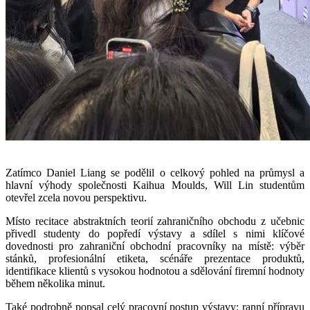
Zatímco Daniel Liang se podělil o celkový pohled na průmysl a
hlavní výhody společnosti Kaihua Moulds, Will Lin studentům
otevřel zcela novou perspektivu.
Místo recitace abstraktních teorií zahraničního obchodu z učebnic
přivedl studenty do popředí výstavy a sdílel s nimi klíčové
dovednosti pro zahraniční obchodní pracovníky na místě: výběr
stánků, profesionální etiketa, scénáře prezentace produktů,
identifikace klientů s vysokou hodnotou a sdělování firemní hodnoty
během několika minut.
Také podrobně popsal celý pracovní postup výstavy: ranní přípravu