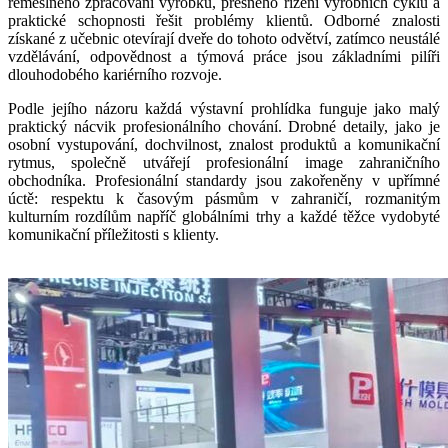
řemeslného zpracování výrobků, přesného řízení výrobních cyklů a
praktické schopnosti řešit problémy klientů. Odborné znalosti
získané z učebnic otevírají dveře do tohoto odvětví, zatímco neustálé
vzdělávání, odpovědnost a týmová práce jsou základními pilíři
dlouhodobého kariérního rozvoje.
Podle jejího názoru každá výstavní prohlídka funguje jako malý
praktický nácvik profesionálního chování. Drobné detaily, jako je
osobní vystupování, dochvilnost, znalost produktů a komunikační
rytmus, společně utvářejí profesionální image zahraničního
obchodníka. Profesionální standardy jsou zakořeněny v upřímné
úctě: respektu k časovým pásmům v zahraničí, rozmanitým
kulturním rozdílům napříč globálními trhy a každé těžce vydobyté
komunikační příležitosti s klienty.