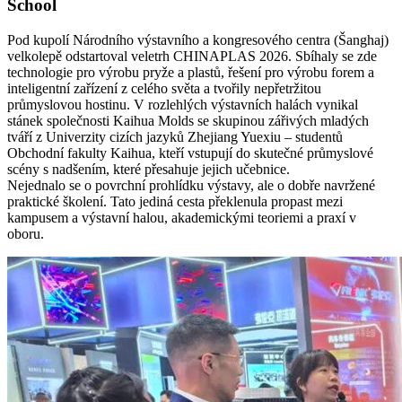
School
Pod kupolí Národního výstavního a kongresového centra (Šanghaj)
velkolepě odstartoval veletrh CHINAPLAS 2026. Sbíhaly se zde
technologie pro výrobu pryže a plastů, řešení pro výrobu forem a
inteligentní zařízení z celého světa a tvořily nepřetržitou
průmyslovou hostinu. V rozlehlých výstavních halách vynikal
stánek společnosti Kaihua Molds se skupinou zářivých mladých
tváří z Univerzity cizích jazyků Zhejiang Yuexiu – studentů
Obchodní fakulty Kaihua, kteří vstupují do skutečné průmyslové
scény s nadšením, které přesahuje jejich učebnice.
Nejednalo se o povrchní prohlídku výstavy, ale o dobře navržené
praktické školení. Tato jediná cesta překlenula propast mezi
kampusem a výstavní halou, akademickými teoriemi a praxí v
oboru.