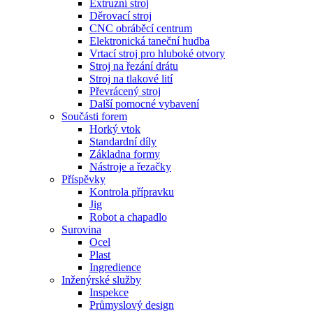
Extruzní stroj
Děrovací stroj
CNC obráběcí centrum
Elektronická taneční hudba
Vrtací stroj pro hluboké otvory
Stroj na řezání drátu
Stroj na tlakové lití
Převrácený stroj
Další pomocné vybavení
Součásti forem
Horký vtok
Standardní díly
Základna formy
Nástroje a řezačky
Příspěvky
Kontrola přípravku
Jig
Robot a chapadlo
Surovina
Ocel
Plast
Ingredience
Inženýrské služby
Inspekce
Průmyslový design