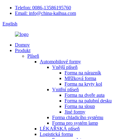
Telefon: 0086-13586195760
Email: info@china-kaihua.com
English
Domov
Produkt
Plíseň
Automobilové formy
Vnější plíseň
Forma na nárazník
Mřížková forma
Forma na kryty kol
Vnitřní plíseň
Forma na dveře auta
Forma na palubní desku
Forma na sloup
Jiné formy
Forma chladicího systému
Forma pro systém lamp
LÉKAŘSKÁ plíseň
Logistická forma