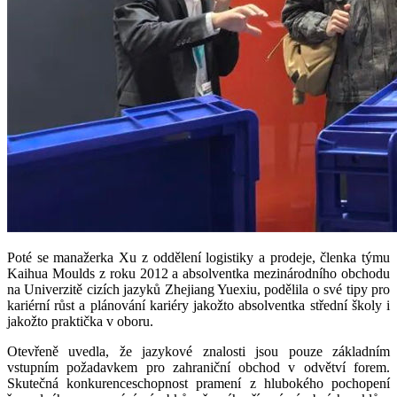
Poté se manažerka Xu z oddělení logistiky a prodeje, členka týmu
Kaihua Moulds z roku 2012 a absolventka mezinárodního obchodu
na Univerzitě cizích jazyků Zhejiang Yuexiu, podělila o své tipy pro
kariérní růst a plánování kariéry jakožto absolventka střední školy i
jakožto praktička v oboru.
Otevřeně uvedla, že jazykové znalosti jsou pouze základním
vstupním požadavkem pro zahraniční obchod v odvětví forem.
Skutečná konkurenceschopnost pramení z hlubokého pochopení