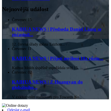
Nejnovější událost
Červenec
15
KAIHUA NEWS | Předseda Daniel Liang se
zúčastnil...
12. června úřady města Taizhou...
Červenec
11
KAIHUA NEWS | Přijetí myšlení 10x růstu...
Kaihua Molds úspěšně uspořádala svůj 15. ...
Červenec
02
KAIHUA NEWS | Z Huangyan do
globálního...
V exkluzivním rozhovoru pro Towards No...
Odeslat e-mail