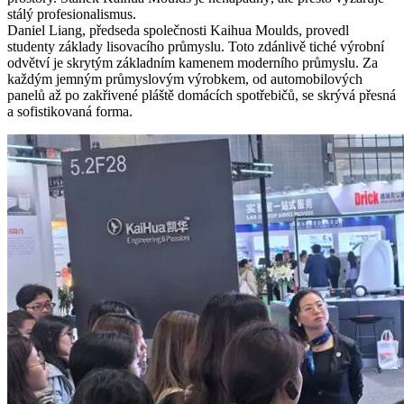
stálý profesionalismus.
Daniel Liang, předseda společnosti Kaihua Moulds, provedl
studenty základy lisovacího průmyslu. Toto zdánlivě tiché výrobní
odvětví je skrytým základním kamenem moderního průmyslu. Za
každým jemným průmyslovým výrobkem, od automobilových
panelů až po zakřivené pláště domácích spotřebičů, se skrývá přesná
a sofistikovaná forma.