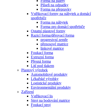
Forma na palety
Plíseň na odpadky
Forma na přepravky
Vstřikovací formy na nábytek a domácí
spotřebiče
Forma na nábytek
Forma pro domácí spotřebiče
Ostatní plastové formy
Razicí forma/děrovací forma
progresivní zemře
přenosové matrice
linkové matrice
Foukací forma
Extruzní forma
Přesná forma
Lití pod tlakem
Plastový výrobek
Automobilové produkty
Lékařské výrobky
Logistické produkty
Environmentální produkty
Zařízení
Vstřikovací lis
Stroj na bodování matrice
Foukací stroj