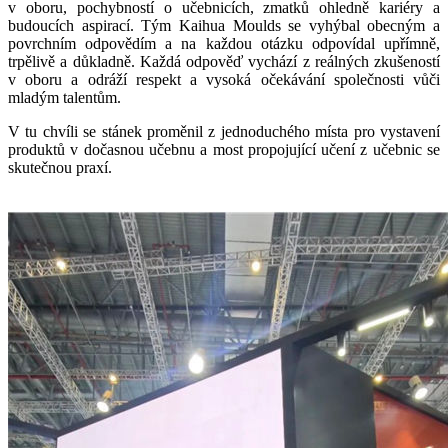
v oboru, pochybností o učebnicích, zmatků ohledně kariéry a
budoucích aspirací. Tým Kaihua Moulds se vyhýbal obecným a
povrchním odpovědím a na každou otázku odpovídal upřímně,
trpělivě a důkladně. Každá odpověď vychází z reálných zkušeností
v oboru a odráží respekt a vysoká očekávání společnosti vůči
mladým talentům.
V tu chvíli se stánek proměnil z jednoduchého místa pro vystavení
produktů v dočasnou učebnu a most propojující učení z učebnic se
skutečnou praxí.