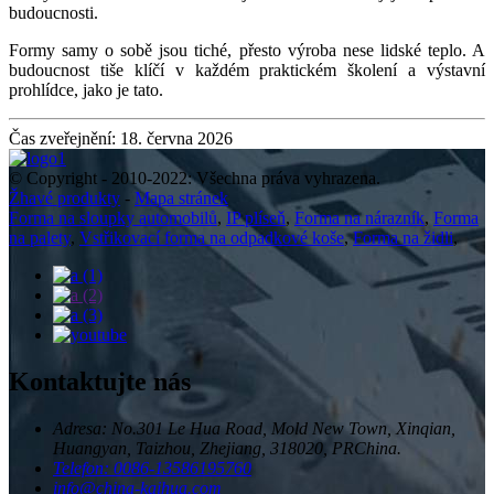
budoucnosti.
Formy samy o sobě jsou tiché, přesto výroba nese lidské teplo. A
budoucnost tiše klíčí v každém praktickém školení a výstavní
prohlídce, jako je tato.
Čas zveřejnění: 18. června 2026
© Copyright - 2010-2022: Všechna práva vyhrazena.
Žhavé produkty
-
Mapa stránek
Forma na sloupky automobilů
,
IP plíseň
,
Forma na nárazník
,
Forma
na palety
,
Vstřikovací forma na odpadkové koše
,
Forma na židli
,
Kontaktujte nás
Adresa: No.301 Le Hua Road, Mold New Town, Xinqian,
Huangyan, Taizhou, Zhejiang, 318020, PRChina.
Telefon: 0086-13586195760
info@china-kaihua.com