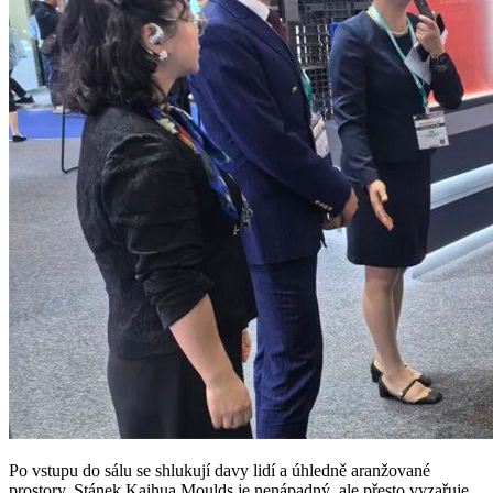
Po vstupu do sálu se shlukují davy lidí a úhledně aranžované
prostory. Stánek Kaihua Moulds je nenápadný, ale přesto vyzařuje