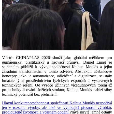
Veletrh CHINAPLAS 2026 slouží jako globální měřítkem pro
gumárenský, plastikářský a lisovací průmysl. Daniel Liang se
studentům přiblížil k vývoji společnosti Kaihua Moulds a jejím
zásadním transformacím v tomto odvětví. Abstraktní učebnicové
koncepty, jako je automatizace, odlehčení a digitalizace, se staly
hmatatelnými prostřednictvím fyzických exponátů a vystavených
technických řešení. Od vysoce účinných vícedutinových forem až
po techniky lisování složitých struktur, Kaihua Moulds nabízí silný
technický potenciál bez přehánění.
Hlavní konkurenceschopnost společnosti Kaihua Moulds nespočívá
jen v rozsahu výroby, ale také ve vynikající přesnosti výrobků,
prodloužené životnosti a včasném dodání.
Právě skryté jemné detaily