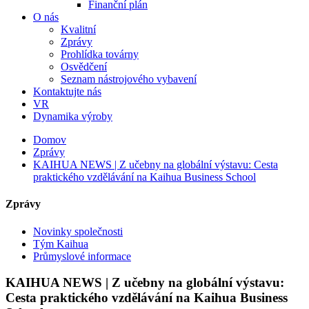
Finanční plán
O nás
Kvalitní
Zprávy
Prohlídka továrny
Osvědčení
Seznam nástrojového vybavení
Kontaktujte nás
VR
Dynamika výroby
Domov
Zprávy
KAIHUA NEWS | Z učebny na globální výstavu: Cesta
praktického vzdělávání na Kaihua Business School
Zprávy
Novinky společnosti
Tým Kaihua
Průmyslové informace
KAIHUA NEWS | Z učebny na globální výstavu:
Cesta praktického vzdělávání na Kaihua Business